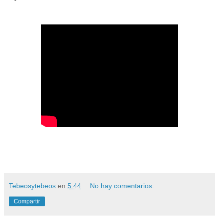
Tebeosytebeos
en
5:44
No hay comentarios:
Compartir