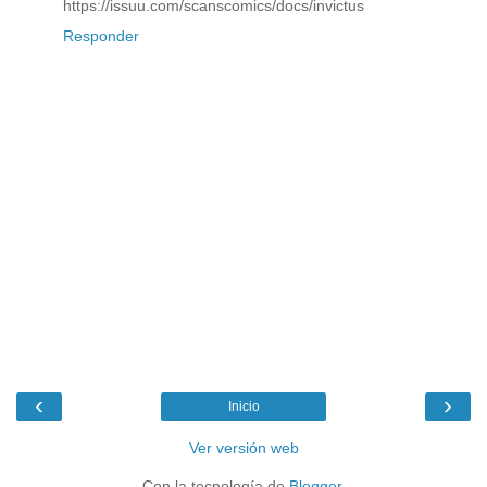
https://issuu.com/scanscomics/docs/invictus
Responder
‹
›
Inicio
Ver versión web
Con la tecnología de
Blogger
.