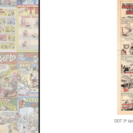
DDT 3ª épo