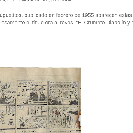
ca, nº 1, 17 de julio de 1967, por Buxadé
 Juguetitos, publicado en febrero de 1955 aparecen estas
iosamente el título era al revés, "El Grumete Diabolín y 