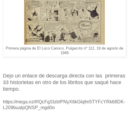
Primera página de El Loco Carioco, Pulgarcito nº 112, 19 de agosto de
1949
Dejo un enlace de descarga directa con las primeras
33 historietas en otro de los libritos que saqué hace
tiempo.
https://mega.nz/#!QcFgSIzb!PNyX6kGlqfm5TYFcYRk68DK-
L209bualpQNSP_mgd0o