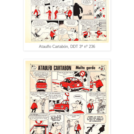
Ataulfo Cartabón, DDT 3ª nº 236