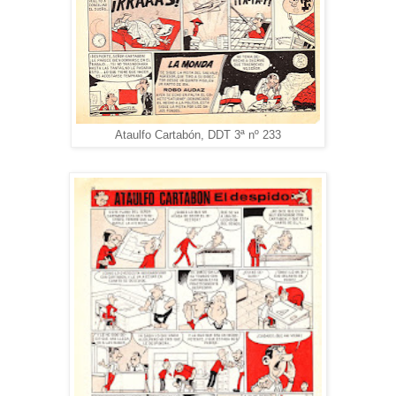
Ataulfo Cartabón, DDT 3ª nº 233