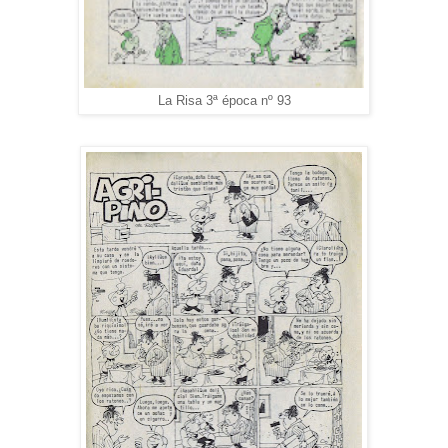
La Risa 3ª época nº 93