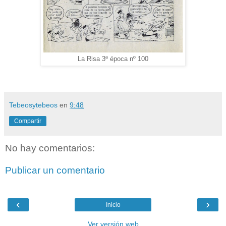
La Risa 3ª época nº 100
Tebeosytebeos
en
9:48
Compartir
No hay comentarios:
Publicar un comentario
‹
›
Inicio
Ver versión web